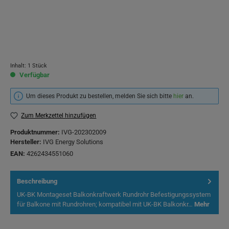
Inhalt:
1 Stück
Verfügbar
Um dieses Produkt zu bestellen, melden Sie sich bitte
hier
an.
Zum Merkzettel hinzufügen
Produktnummer:
IVG-202302009
Hersteller:
IVG Energy Solutions
EAN:
4262434551060
Beschreibung
UK-BK Montageset Balkonkraftwerk Rundrohr Befestigungssystem
für Balkone mit Rundrohren; kompatibel mit UK-BK Balkonkr…
Mehr