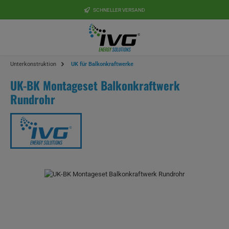
Zum Hauptinhalt springen
SCHNELLER VERSAND
Unterkonstruktion
UK für Balkonkraftwerke
UK-BK Montageset Balkonkraftwerk
Rundrohr
Bildergalerie überspringen