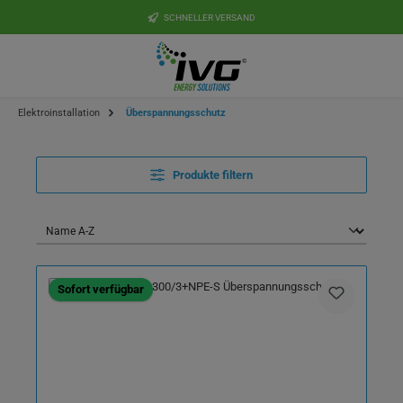
Zum Hauptinhalt springen
SCHNELLER VERSAND
Elektroinstallation
Überspannungsschutz
Produkte filtern
Sofort verfügbar