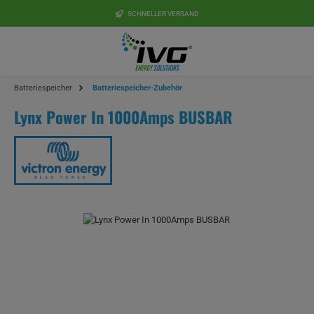
Zum Hauptinhalt springen
SCHNELLER VERSAND
Batteriespeicher
Batteriespeicher-Zubehör
Lynx Power In 1000Amps BUSBAR
Bildergalerie überspringen