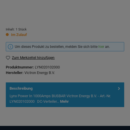
Inhalt:
1 Stück
Im Zulauf
Um dieses Produkt zu bestellen, melden Sie sich bitte
hier
an.
Zum Merkzettel hinzufügen
Produktnummer:
LYN020102000
Hersteller:
Victron Energy B.V.
Beschreibung
Lynx Power In 1000Amps BUSBAR Victron Energy B.V. - Art.-Nr.
LYN020102000 DC-Verteiler…
Mehr