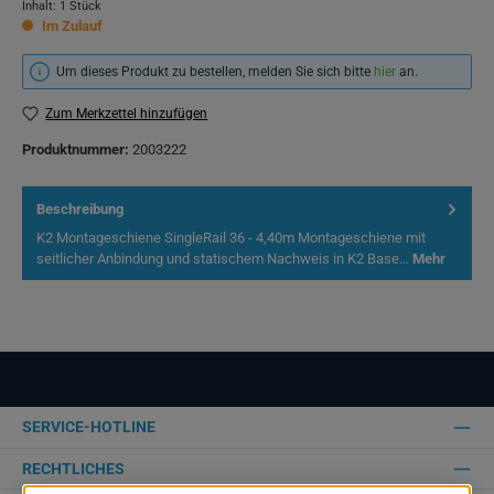
Inhalt:
1 Stück
Im Zulauf
Um dieses Produkt zu bestellen, melden Sie sich bitte
hier
an.
Zum Merkzettel hinzufügen
Produktnummer:
2003222
Beschreibung
K2 Montageschiene SingleRail 36 - 4,40m Montageschiene mit
seitlicher Anbindung und statischem Nachweis in K2 Base…
Mehr
SERVICE-HOTLINE
RECHTLICHES