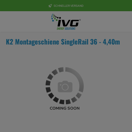
Zum Hauptinhalt springen
SCHNELLER VERSAND
K2 Montageschiene SingleRail 36 - 4,40m
Bildergalerie überspringen