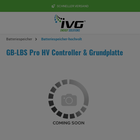
Zum Hauptinhalt springen
SCHNELLER VERSAND
Batteriespeicher
Batteriespeicher-hochvolt
GB-LBS Pro HV Controller & Grundplatte
Bildergalerie überspringen