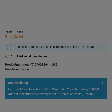
Inhalt:
1 Stück
Im Zulauf
Um dieses Produkt zu bestellen, melden Sie sich bitte
hier
an.
Zum Merkzettel hinzufügen
Produktnummer:
Y7-599982644-eHZ
Hersteller:
Eaton
Beschreibung
Eaton eHZ Zählerschrank MK8 Westnetz, 2 Zählerplätze, 400V/3
Anschlussfertig vorverdrahteter eHZ-Zählerschrank (…
Mehr