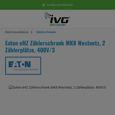
Zum Hauptinhalt springen
SCHNELLER VERSAND
Elektroinstallation
Zählerschränke
Eaton eHZ Zählerschrank MK8 Westnetz, 2
Zählerplätze, 400V/3
Bildergalerie überspringen