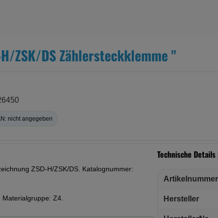
D-H/ZSK/DS Zählersteckklemme "
226450
N: nicht angegeben
Technische Details
ezeichnung ZSD-H/ZSK/DS. Katalognummer:
Artikelnummer
 Materialgruppe: Z4.
Hersteller