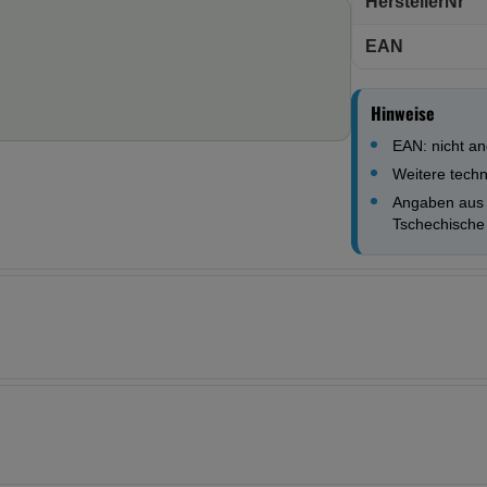
HerstellerNr
EAN
Hinweise
EAN: nicht a
Weitere techn
Angaben aus 
Tschechische