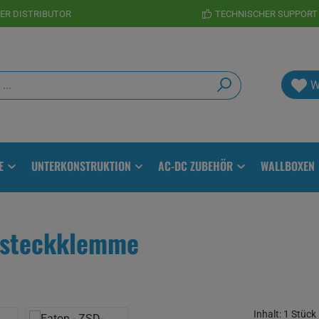
TER DISTRIBUTOR
TECHNISCHER SUPPORT
W
E
UNTERKONSTRUKTION
AC-DC ZUBEHÖR
WALLBOXEN
rsteckklemme
Inhalt:
1 Stück