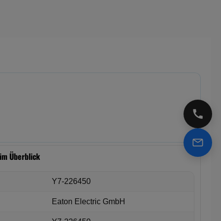
+49 2
info@i
 im Überblick
Y7-226450
Eaton Electric GmbH