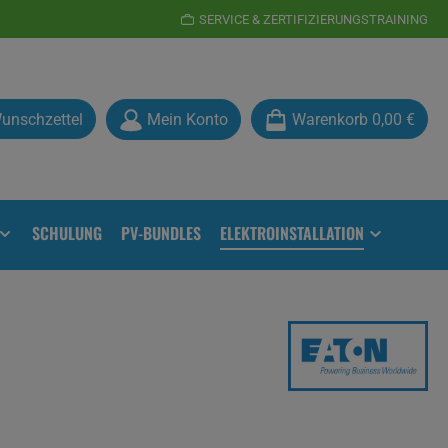
SERVICE & ZERTIFIZIERUNGSTRAINING
Du hast 0 Produkte auf dem Merkzettel
unschzettel
Mein Konto
Warenkorb
0,00 €
SCHULUNG
PV-BUNDLES
ELEKTROINSTALLATION