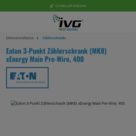
Zum Hauptinhalt springen
SCHNELLER VERSAND
Elektroinstallation
Zählerschränke
Eaton 3-Punkt Zählerschrank (MK8)
xEnergy Main Pre-Wire, 400
Bildergalerie überspringen