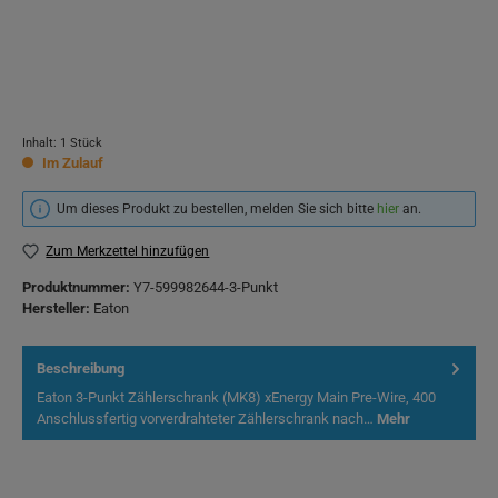
Inhalt:
1 Stück
Im Zulauf
Um dieses Produkt zu bestellen, melden Sie sich bitte
hier
an.
Zum Merkzettel hinzufügen
Produktnummer:
Y7-599982644-3-Punkt
Hersteller:
Eaton
Beschreibung
Eaton 3-Punkt Zählerschrank (MK8) xEnergy Main Pre-Wire, 400
Anschlussfertig vorverdrahteter Zählerschrank nach…
Mehr