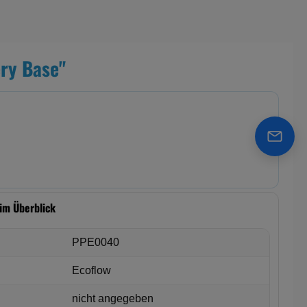
ry Base"
info@i
 im Überblick
PPE0040
Ecoflow
nicht angegeben