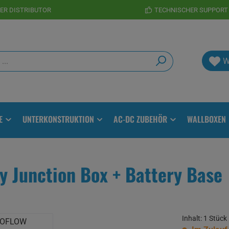
TER DISTRIBUTOR
TECHNISCHER SUPPORT
W
E
UNTERKONSTRUKTION
AC-DC ZUBEHÖR
WALLBOXEN
 Junction Box + Battery Base
Inhalt:
1 Stück