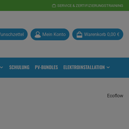
SERVICE & ZERTIFIZIERUNGSTRAINING
Du hast 0 Produkte auf dem Merkzettel
unschzettel
Mein Konto
Warenkorb
0,00 €
SCHULUNG
PV-BUNDLES
ELEKTROINSTALLATION
Ecoflow