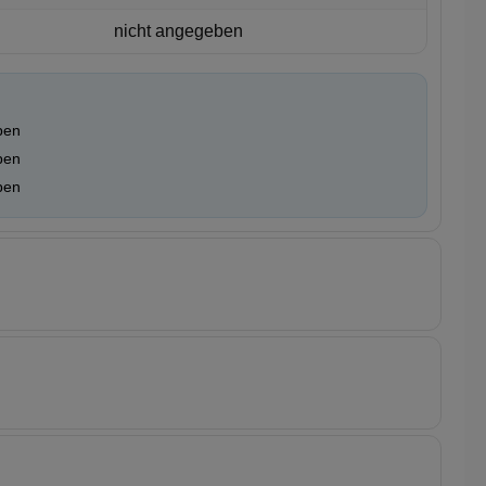
nicht angegeben
ben
ben
ben