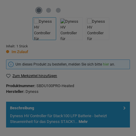
Inhalt:
1 Stück
Im Zulauf
Um dieses Produkt zu bestellen, melden Sie sich bitte
hier
an.
Zum Merkzettel hinzufügen
Produktnummer:
SBDU100PRO-Heated
Hersteller:
Dyness
Beschreibung
Dyness HV Controller für Stack100 LFP Batterie - beheizt
Steuereinheit für das Dyness STACK1…
Mehr