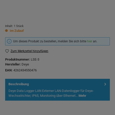
Inhalt:
1 Stück
Im Zulauf
Um dieses Produkt zu bestellen, melden Sie sich bitte
hier
an.
Zum Merkzettel hinzufügen
Produktnummer:
LSE-3
Hersteller:
Deye
EAN:
4262434550476
Beschreibung
Deye Data Logger LAN Externer LAN-Datenlogger für Deye-
Wechselrichter, IP65, Monitoring über Ethernet…
Mehr