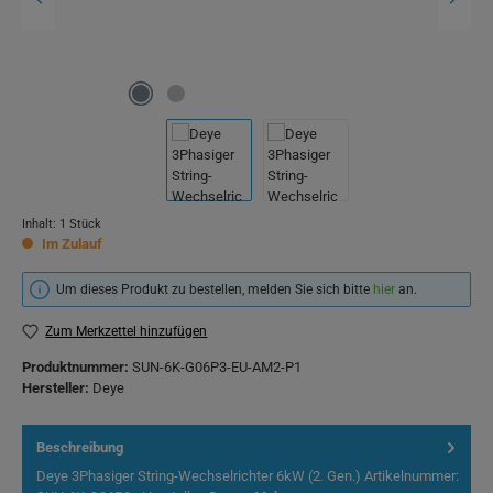
Inhalt:
1 Stück
Im Zulauf
Um dieses Produkt zu bestellen, melden Sie sich bitte
hier
an.
Zum Merkzettel hinzufügen
Produktnummer:
SUN-6K-G06P3-EU-AM2-P1
Hersteller:
Deye
Beschreibung
Deye 3Phasiger String-Wechselrichter 6kW (2. Gen.) Artikelnummer: