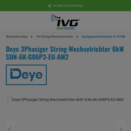
Zum Hauptinhalt springen
SCHNELLER VERSAND
Wechselrichter
PV-String-Wechselrichter
Stringwechselrichter 4-15 kW
Deye 3Phasiger String-Wechselrichter 6kW
SUN-6K-G06P3-EU-AM2
Bildergalerie überspringen