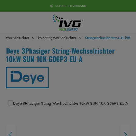
Zum Hauptinhalt springen
SCHNELLER VERSAND
Wechselrichter
PV-String-Wechselrichter
Stringwechselrichter 4-15 kW
Deye 3Phasiger String-Wechselrichter
10kW SUN-10K-G06P3-EU-A
Bildergalerie überspringen