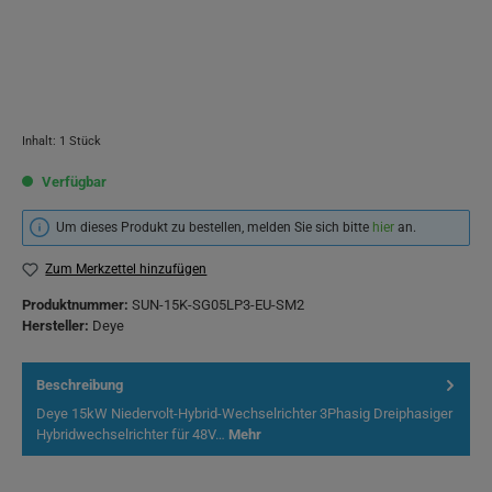
Inhalt:
1 Stück
Verfügbar
Um dieses Produkt zu bestellen, melden Sie sich bitte
hier
an.
Zum Merkzettel hinzufügen
Produktnummer:
SUN-15K-SG05LP3-EU-SM2
Hersteller:
Deye
Beschreibung
Deye 15kW Niedervolt-Hybrid-Wechselrichter 3Phasig Dreiphasiger
Hybridwechselrichter für 48V…
Mehr