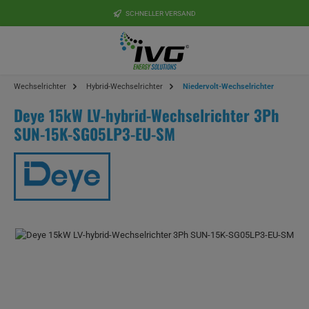
Zum Hauptinhalt springen
SCHNELLER VERSAND
Wechselrichter
Hybrid-Wechselrichter
Niedervolt-Wechselrichter
Deye 15kW LV-hybrid-Wechselrichter 3Ph
SUN-15K-SG05LP3-EU-SM
Bildergalerie überspringen