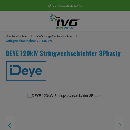
Zum Hauptinhalt springen
SCHNELLER VERSAND
Wechselrichter
PV-String-Wechselrichter
Stringwechselrichter 70-136 kW
DEYE 120kW Stringwechselrichter 3Phasig
Bildergalerie überspringen