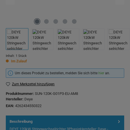
Inhalt:
1 Stück
Im Zulauf
Um dieses Produkt zu bestellen, melden Sie sich bitte
hier
an.
Zum Merkzettel hinzufügen
Produktnummer:
SUN-120K-G01P3-EU-AM8
Hersteller:
Deye
EAN:
4262434550322
Beschreibung
DEYE 120kW Stringwechselrichter 3PhasigHersteller: Deye -