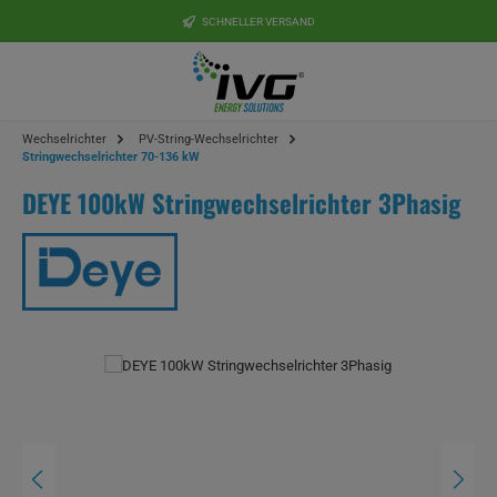
Zum Hauptinhalt springen
SCHNELLER VERSAND
Wechselrichter
PV-String-Wechselrichter
Stringwechselrichter 70-136 kW
DEYE 100kW Stringwechselrichter 3Phasig
Bildergalerie überspringen