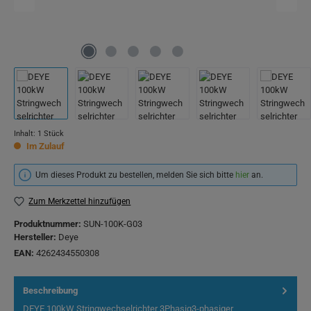
Inhalt:
1 Stück
Im Zulauf
Um dieses Produkt zu bestellen, melden Sie sich bitte
hier
an.
Zum Merkzettel hinzufügen
Produktnummer:
SUN-100K-G03
Hersteller:
Deye
EAN:
4262434550308
Beschreibung
DEYE 100kW Stringwechselrichter 3Phasig3-phasiger