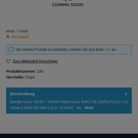
Inhalt:
1 Stück
Im Zulauf
Um dieses Produkt zu bestellen, melden Sie sich bitte
hier
an.
Zum Merkzettel hinzufügen
Produktnummer:
236
Hersteller:
Deye
Beschreibung
Bundle Deye 12kW + 10kWh Pytes Deye SUN-12K-SG05LP3-EU + 2x
Pytes E-BOX-48100R-C (ca. 10 kWh) He…
Mehr