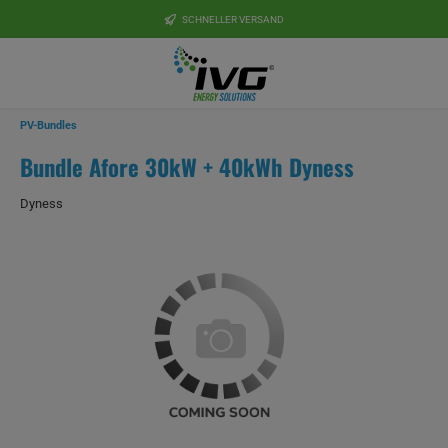
Zum Hauptinhalt springen
SCHNELLER VERSAND
PV-Bundles
Bundle Afore 30kW + 40kWh Dyness
Dyness
Bildergalerie überspringen