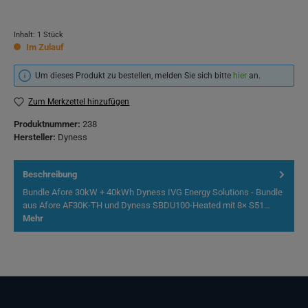
Inhalt:
1 Stück
Im Zulauf
Um dieses Produkt zu bestellen, melden Sie sich bitte
hier
an.
Zum Merkzettel hinzufügen
Produktnummer:
238
Hersteller:
Dyness
Beschreibung
Bundle Afore 30kW + 40kWh Dyness IVG Energy Solutions - Bundle
aus Afore AF30K-TH und Dyness SBDU100-Heated mit 8× S51…
Mehr